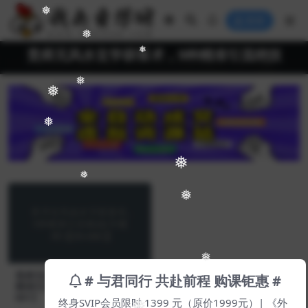
❅
登录
❅
贵师兄风水玄学获客术，9种精准引流绝技
❅
❅
❅
❅
❅
❅
❅
❅
贵师兄风水玄学获客术，9种
# 与君同行 共赴前程 购课钜惠 #
精准引流绝技(专题课)【Dh-0
001】
终身SVIP会员限时 1399 元（原价1999元）| 《外