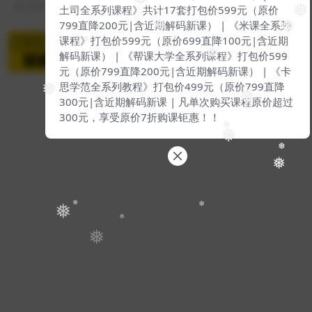
❅
10 月前
12
19
土司全系列课程》共计17套打包价599元（原价
❅
799直降200元|含近期解码新课） | 《米课全系列
❅
❅
课程》打包价599元（原价699直降100元|含近期
❅
❅
❅
解码新课） | 《帮课大学全系列课程》打包价599
元（原价799直降200元|含近期解码新课） | 《卡
思学范全系列教程》打包价499元（原价799直降
❅
❅
300元|含近期解码新课 | 凡单次购买课程原价超过
Copyright © 2024
我去自学网
- All rights reserved
300元，享受原价7折购课钜惠！！
粤ICP备2018075987-4号
❅
❅
❅
❅
❅
❅
❅
❅
❅