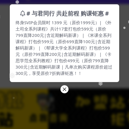
# 与君同行 共赴前程 购课钜惠 #
❅
终身SVIP会员限时 1399 元（原价1999元）| 《外
土司全系列课程》共计17套打包价599元（原价
❅
799直降200元|含近期解码新课） | 《米课全系列
❅
课程》打包价599元（原价699直降100元|含近期
解码新课） | 《帮课大学全系列课程》打包价599
元（原价799直降200元|含近期解码新课） | 《卡
思学范全系列教程》打包价499元（原价799直降
❅
300元|含近期解码新课 | 凡单次购买课程原价超过
300元，享受原价7折购课钜惠！！
❅
❅