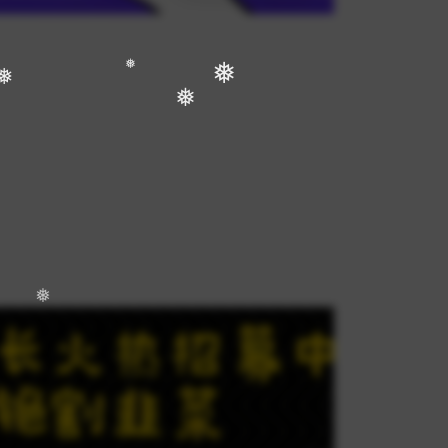
❅
❅
❅
❅
❅