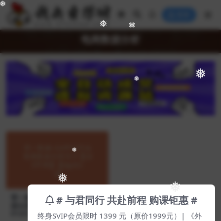
❅
登录
❅
❅
电商数据分析
❅
❅
❅
❅
❅
# 与君同行 共赴前程 购课钜惠 #
零一数据-从0开始学成电商数
据分析高手【180节课】【Ag-
终身SVIP会员限时 1399 元（原价1999元）| 《外
0125】