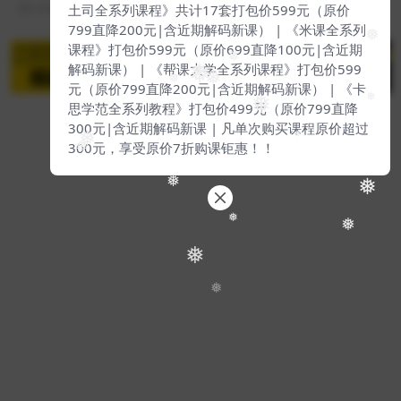
土司全系列课程》共计17套打包价599元（原价
2 年前
12
199
799直降200元|含近期解码新课） | 《米课全系列
❅
课程》打包价599元（原价699直降100元|含近期
❅
解码新课） | 《帮课大学全系列课程》打包价599
❅
❅
❅
元（原价799直降200元|含近期解码新课） | 《卡
❅
思学范全系列教程》打包价499元（原价799直降
❅
❅
300元|含近期解码新课 | 凡单次购买课程原价超过
❅
300元，享受原价7折购课钜惠！！
Copyright © 2024
我去自学网
- All rights reserved
❅
❅
粤ICP备2018075987-4号
❅
❅
❅
❅
❅
❅