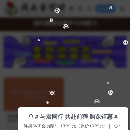
❅
登录
❅
清华潘潘老师学习内驱力
❅
❅
❅
❅
❅
❅
❅
❅
❅
# 与君同行 共赴前程 购课钜惠 #
清华潘潘老师学习内驱力【Dc
-0027】
终身SVIP会员限时 1399 元（原价1999元）| 《外
2 年前
16
19
❅