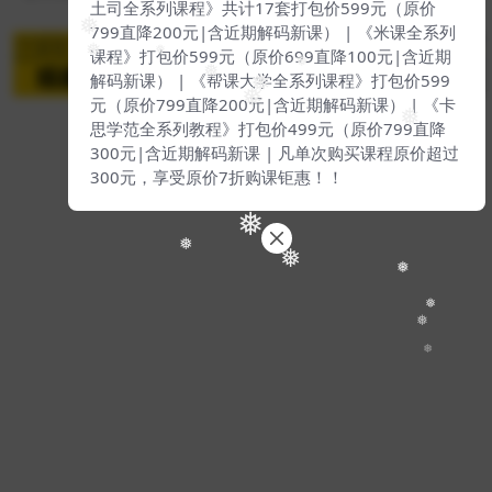
❅
土司全系列课程》共计17套打包价599元（原价
❅
799直降200元|含近期解码新课） | 《米课全系列
课程》打包价599元（原价699直降100元|含近期
❅
❅
❅
❅
解码新课） | 《帮课大学全系列课程》打包价599
❅
❅
元（原价799直降200元|含近期解码新课） | 《卡
❅
思学范全系列教程》打包价499元（原价799直降
300元|含近期解码新课 | 凡单次购买课程原价超过
Copyright © 2024
我去自学网
- All rights reserved
300元，享受原价7折购课钜惠！！
粤ICP备2018075987-4号
❅
❅
❅
❅
❅
❅
❅