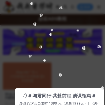
❅
登录
❅
❅
必应ADS教程
❅
❅
❅
❅
❅
❅
❅
❅
❅
❅
❅
Bing Ads广告入门到精通全系
# 与君同行 共赴前程 购课钜惠 #
列教程【Ab-0028】
终身SVIP会员限时 1399 元（原价1999元）| 《外
3 年前
103
99