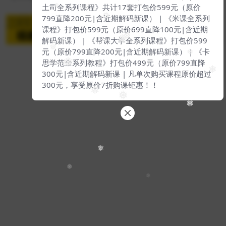
土司全系列课程》共计17套打包价599元（原价
❅
❅
799直降200元|含近期解码新课） | 《米课全系列
课程》打包价599元（原价699直降100元|含近期
❅
解码新课） | 《帮课大学全系列课程》打包价599
❅
❅
元（原价799直降200元|含近期解码新课） | 《卡
❅
❅
思学范全系列教程》打包价499元（原价799直降
❅
Copyright © 2024
我去自学网
- All rights reserved
300元|含近期解码新课 | 凡单次购买课程原价超过
粤ICP备2018075987-4号
300元，享受原价7折购课钜惠！！
❅
❅
❅
❅
❅
❅