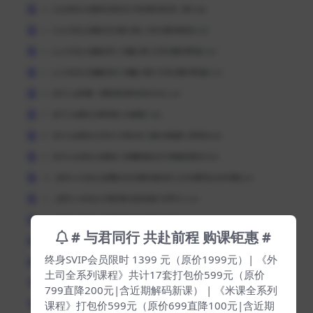
# 与君同行 共赴前程 购课钜惠 #
终身SVIP会员限时 1399 元（原价1999元）| 《外