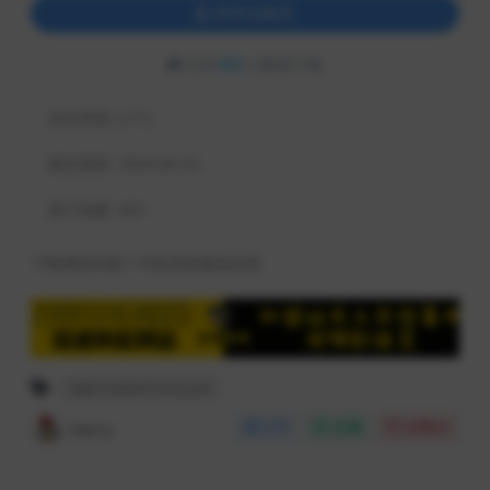
登录后购买
已有
692
人解锁下载
包含资源:
(1个)
最近更新:
2024-09-23
累计销量:
692
下载遇到问题？可联系客服或反馈
视频号最新带货实战课
Harry
分享
收藏
点赞(
0
)