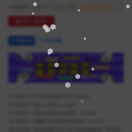
❅
❅
❅
普通用户:
169元
VIP会员:
免费
永久会员:
免费
❅
购买下载权限
❅
❅
❅
详情介绍
常见问题
❅
❅
❅
❅
❅
❅
❅
❅
❅
01-240316【OBS和直播伴侣】ev.mp4
❅
02-240320【枕上诗书】ev.mp4
03-240323【张小伟发起的直播】_ev.mp4
04-240327【视频号书单号带货教学】ev.mp4
05-240330【抖音视频号年入百万的老板娘来了带货经